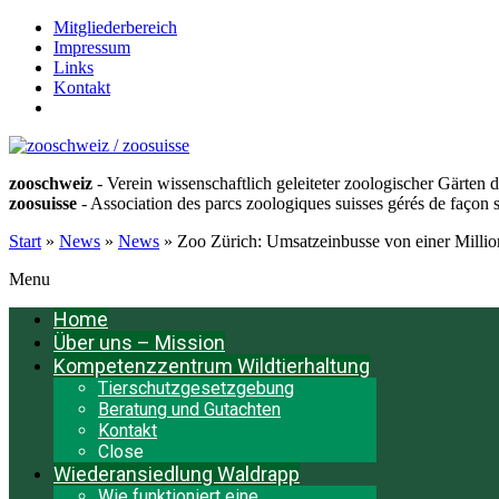
Mitgliederbereich
Impressum
Links
Kontakt
Français
zooschweiz
- Verein wissenschaftlich geleiteter zoologischer Gärten 
zoosuisse
- Association des parcs zoologiques suisses gérés de façon s
Start
»
News
»
News
»
Zoo Zürich: Umsatzeinbusse von einer Milli
Menu
Home
Über uns – Mission
Kompetenzzentrum Wildtierhaltung
Tierschutzgesetzgebung
Beratung und Gutachten
Kontakt
Close
Wiederansiedlung Waldrapp
Wie funktioniert eine