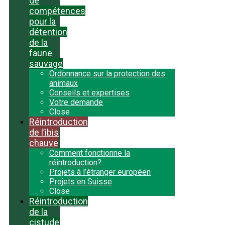
de
compétences
pour la
détention
de la
faune
sauvage
Ordonnance sur la protection des
animaux
Conseils et expertises
Votre demande
Close
Réintroduction
de l’ibis
chauve
Comment fonctionne la
réintroduction?
Projets à l’étranger européen
Projets en Suisse
Close
Réintroduction
de la
cistude