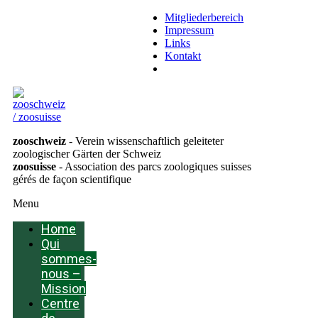
Mitgliederbereich
Impressum
Links
Kontakt
Deutsch
zooschweiz
- Verein wissenschaftlich geleiteter
zoologischer Gärten der Schweiz
zoosuisse
- Association des parcs zoologiques suisses
gérés de façon scientifique
Menu
Home
Qui
sommes-
nous –
Mission
Centre