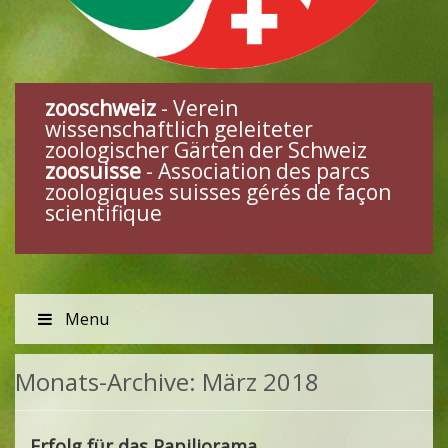
zooschweiz
- Verein
wissenschaftlich geleiteter
zoologischer Gärten der Schweiz
zoosuisse
- Association des parcs
zoologiques suisses gérés de façon
scientifique
Menu
Monats-Archive:
März 2018
Erfolg für das Papiliorama