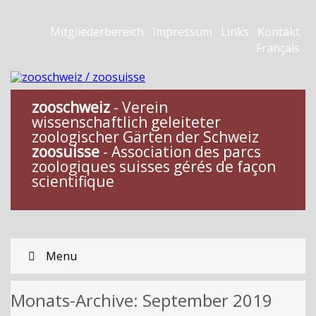
Mitgliederbereich
Impressum
Links
Kontakt
Français
zooschweiz
- Verein
wissenschaftlich geleiteter
zoologischer Gärten der Schweiz
zoosuisse
- Association des parcs
zoologiques suisses gérés de façon
scientifique
Menu
Monats-Archive:
September 2019