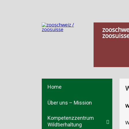
zooschwe
zoosuiss
Home
W
Über uns – Mission
W
Kompetenzzentrum
W
Wildtierhaltung