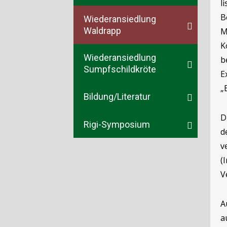
l
B
Wiederansiedlung
Waldrapp
M
K
Wiederansiedlung
b
Sumpfschildkröte
E
„
Bildung/Literatur
D
Rigi-Symposium
d
v
(
V
A
a