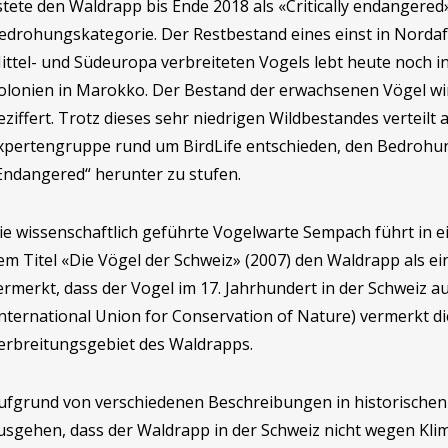
istete den Waldrapp bis Ende 2018 als «Critically endangered
edrohungskategorie. Der Restbestand eines einst in Nordaf
ittel- und Südeuropa verbreiteten Vogels lebt heute noch i
olonien in Marokko. Der Bestand der erwachsenen Vögel wi
eziffert. Trotz dieses sehr niedrigen Wildbestandes verteilt
xpertengruppe rund um BirdLife entschieden, den Bedroh
Endangered“ herunter zu stufen.
ie wissenschaftlich geführte Vogelwarte Sempach führt in 
em Titel «Die Vögel der Schweiz» (2007) den Waldrapp als ei
ermerkt, dass der Vogel im 17. Jahrhundert in der Schweiz a
International Union for Conservation of Nature) vermerkt die
erbreitungsgebiet des Waldrapps.
ufgrund von verschiedenen Beschreibungen in historisch
usgehen, dass der Waldrapp in der Schweiz nicht wegen K