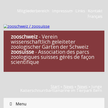
Mitgliederbereich
Impressum
Links
Kontakt
Français
zooschweiz
- Verein
wissenschaftlich geleiteter
zoologischer Gärten der Schweiz
zoosuisse
- Association des parcs
zoologiques suisses gérés de façon
scientifique
Start
»
News
»
News
»
Junge
Kaiserschnurrbarttamarine im Tierpark Bern
Menu