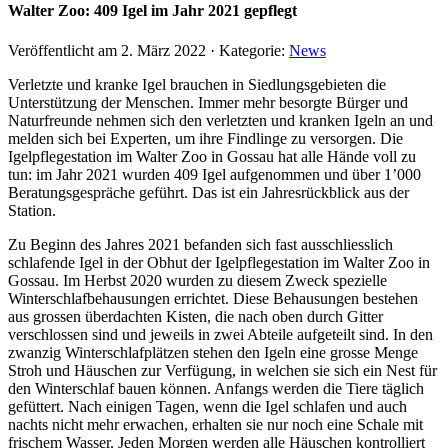
Walter Zoo: 409 Igel im Jahr 2021 gepflegt
Veröffentlicht am
2. März 2022
· Kategorie:
News
Verletzte und kranke Igel brauchen in Siedlungsgebieten die
Unterstützung der Menschen. Immer mehr besorgte Bürger und
Naturfreunde nehmen sich den verletzten und kranken Igeln an und
melden sich bei Experten, um ihre Findlinge zu versorgen. Die
Igelpflegestation im Walter Zoo in Gossau hat alle Hände voll zu
tun: im Jahr 2021 wurden 409 Igel aufgenommen und über 1’000
Beratungsgespräche geführt. Das ist ein Jahresrückblick aus der
Station.
Zu Beginn des Jahres 2021 befanden sich fast ausschliesslich
schlafende Igel in der Obhut der Igelpflegestation im Walter Zoo in
Gossau. Im Herbst 2020 wurden zu diesem Zweck spezielle
Winterschlafbehausungen errichtet. Diese Behausungen bestehen
aus grossen überdachten Kisten, die nach oben durch Gitter
verschlossen sind und jeweils in zwei Abteile aufgeteilt sind. In den
zwanzig Winterschlafplätzen stehen den Igeln eine grosse Menge
Stroh und Häuschen zur Verfügung, in welchen sie sich ein Nest für
den Winterschlaf bauen können. Anfangs werden die Tiere täglich
gefüttert. Nach einigen Tagen, wenn die Igel schlafen und auch
nachts nicht mehr erwachen, erhalten sie nur noch eine Schale mit
frischem Wasser. Jeden Morgen werden alle Häuschen kontrolliert