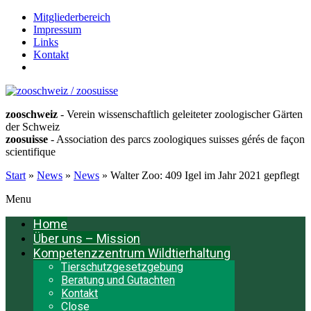
Mitgliederbereich
Impressum
Links
Kontakt
Français
zooschweiz
- Verein wissenschaftlich geleiteter zoologischer Gärten
der Schweiz
zoosuisse
- Association des parcs zoologiques suisses gérés de façon
scientifique
Start
»
News
»
News
»
Walter Zoo: 409 Igel im Jahr 2021 gepflegt
Menu
Home
Über uns – Mission
Kompetenzzentrum Wildtierhaltung
Tierschutzgesetzgebung
Beratung und Gutachten
Kontakt
Close