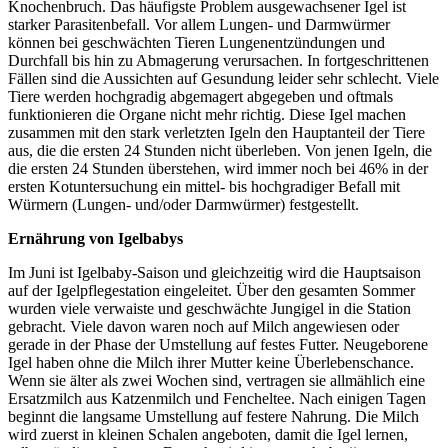
Knochenbruch. Das häufigste Problem ausgewachsener Igel ist
starker Parasitenbefall. Vor allem Lungen- und Darmwürmer
können bei geschwächten Tieren Lungenentzündungen und
Durchfall bis hin zu Abmagerung verursachen. In fortgeschrittenen
Fällen sind die Aussichten auf Gesundung leider sehr schlecht. Viele
Tiere werden hochgradig abgemagert abgegeben und oftmals
funktionieren die Organe nicht mehr richtig. Diese Igel machen
zusammen mit den stark verletzten Igeln den Hauptanteil der Tiere
aus, die die ersten 24 Stunden nicht überleben. Von jenen Igeln, die
die ersten 24 Stunden überstehen, wird immer noch bei 46% in der
ersten Kotuntersuchung ein mittel- bis hochgradiger Befall mit
Würmern (Lungen- und/oder Darmwürmer) festgestellt.
Ernährung von Igelbabys
Im Juni ist Igelbaby-Saison und gleichzeitig wird die Hauptsaison
auf der Igelpflegestation eingeleitet. Über den gesamten Sommer
wurden viele verwaiste und geschwächte Jungigel in die Station
gebracht. Viele davon waren noch auf Milch angewiesen oder
gerade in der Phase der Umstellung auf festes Futter. Neugeborene
Igel haben ohne die Milch ihrer Mutter keine Überlebenschance.
Wenn sie älter als zwei Wochen sind, vertragen sie allmählich eine
Ersatzmilch aus Katzenmilch und Fencheltee. Nach einigen Tagen
beginnt die langsame Umstellung auf festere Nahrung. Die Milch
wird zuerst in kleinen Schalen angeboten, damit die Igel lernen,