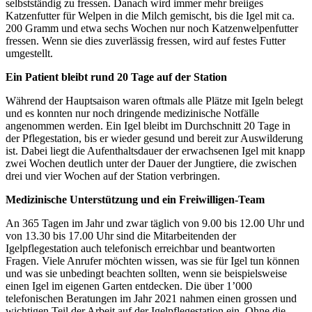
selbstständig zu fressen. Danach wird immer mehr breiiges
Katzenfutter für Welpen in die Milch gemischt, bis die Igel mit ca.
200 Gramm und etwa sechs Wochen nur noch Katzenwelpenfutter
fressen. Wenn sie dies zuverlässig fressen, wird auf festes Futter
umgestellt.
Ein Patient bleibt rund 20 Tage auf der Station
Während der Hauptsaison waren oftmals alle Plätze mit Igeln belegt
und es konnten nur noch dringende medizinische Notfälle
angenommen werden. Ein Igel bleibt im Durchschnitt 20 Tage in
der Pflegestation, bis er wieder gesund und bereit zur Auswilderung
ist. Dabei liegt die Aufenthaltsdauer der erwachsenen Igel mit knapp
zwei Wochen deutlich unter der Dauer der Jungtiere, die zwischen
drei und vier Wochen auf der Station verbringen.
Medizinische Unterstützung und ein Freiwilligen-Team
An 365 Tagen im Jahr und zwar täglich von 9.00 bis 12.00 Uhr und
von 13.30 bis 17.00 Uhr sind die Mitarbeitenden der
Igelpflegestation auch telefonisch erreichbar und beantworten
Fragen. Viele Anrufer möchten wissen, was sie für Igel tun können
und was sie unbedingt beachten sollten, wenn sie beispielsweise
einen Igel im eigenen Garten entdecken. Die über 1’000
telefonischen Beratungen im Jahr 2021 nahmen einen grossen und
wichtigen Teil der Arbeit auf der Igelpflegestation ein. Ohne die