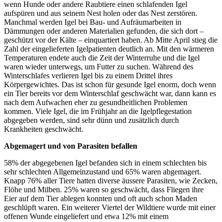
wenn Hunde oder andere Raubtiere einen schlafenden Igel
aufspüren und aus seinem Nest holen oder das Nest zerstören.
Manchmal werden Igel bei Bau- und Aufräumarbeiten in
Dämmungen oder anderen Materialien gefunden, die sich dort –
geschützt vor der Kälte – einquartiert haben. Ab Mitte April stieg die
Zahl der eingelieferten Igelpatienten deutlich an. Mit den wärmeren
Temperaturen endete auch die Zeit der Winterruhe und die Igel
waren wieder unterwegs, um Futter zu suchen. Während des
Winterschlafes verlieren Igel bis zu einem Drittel ihres
Körpergewichtes. Das ist schon für gesunde Igel enorm, doch wenn
ein Tier bereits vor dem Winterschlaf geschwächt war, dann kann es
nach dem Aufwachen eher zu gesundheitlichen Problemen
kommen. Viele Igel, die im Frühjahr an die Igelpflegestation
abgegeben werden, sind sehr dünn und zusätzlich durch
Krankheiten geschwächt.
Abgemagert und von Parasiten befallen
58% der abgegebenen Igel befanden sich in einem schlechten bis
sehr schlechten Allgemeinzustand und 65% waren abgemagert.
Knapp 76% aller Tiere hatten diverse äussere Parasiten, wie Zecken,
Flöhe und Milben. 25% waren so geschwächt, dass Fliegen ihre
Eier auf dem Tier ablegen konnten und oft auch schon Maden
geschlüpft waren. Ein weiterer Viertel der Wildtiere wurde mit einer
offenen Wunde eingeliefert und etwa 12% mit einem