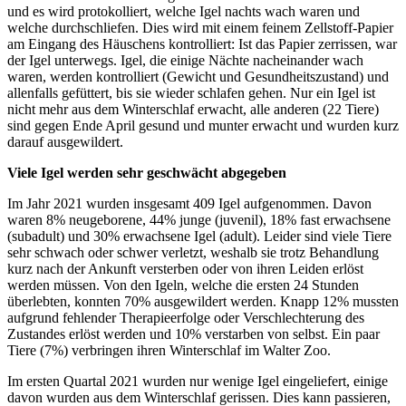
und es wird protokolliert, welche Igel nachts wach waren und
welche durchschliefen. Dies wird mit einem feinem Zellstoff-Papier
am Eingang des Häuschens kontrolliert: Ist das Papier zerrissen, war
der Igel unterwegs. Igel, die einige Nächte nacheinander wach
waren, werden kontrolliert (Gewicht und Gesundheitszustand) und
allenfalls gefüttert, bis sie wieder schlafen gehen. Nur ein Igel ist
nicht mehr aus dem Winterschlaf erwacht, alle anderen (22 Tiere)
sind gegen Ende April gesund und munter erwacht und wurden kurz
darauf ausgewildert.
Viele Igel werden sehr geschwächt abgegeben
Im Jahr 2021 wurden insgesamt 409 Igel aufgenommen. Davon
waren 8% neugeborene, 44% junge (juvenil), 18% fast erwachsene
(subadult) und 30% erwachsene Igel (adult). Leider sind viele Tiere
sehr schwach oder schwer verletzt, weshalb sie trotz Behandlung
kurz nach der Ankunft versterben oder von ihren Leiden erlöst
werden müssen. Von den Igeln, welche die ersten 24 Stunden
überlebten, konnten 70% ausgewildert werden. Knapp 12% mussten
aufgrund fehlender Therapieerfolge oder Verschlechterung des
Zustandes erlöst werden und 10% verstarben von selbst. Ein paar
Tiere (7%) verbringen ihren Winterschlaf im Walter Zoo.
Im ersten Quartal 2021 wurden nur wenige Igel eingeliefert, einige
davon wurden aus dem Winterschlaf gerissen. Dies kann passieren,