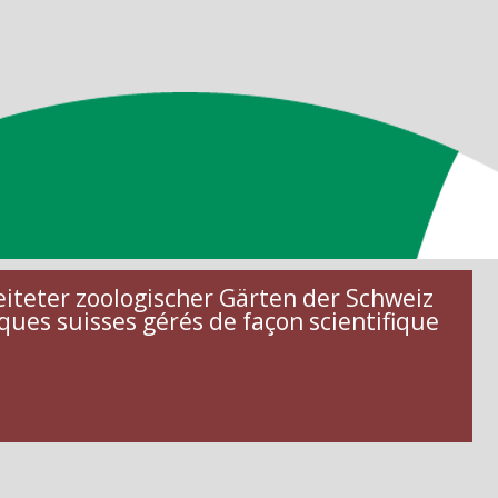
eiteter zoologischer Gärten der Schweiz
ques suisses gérés de façon scientifique